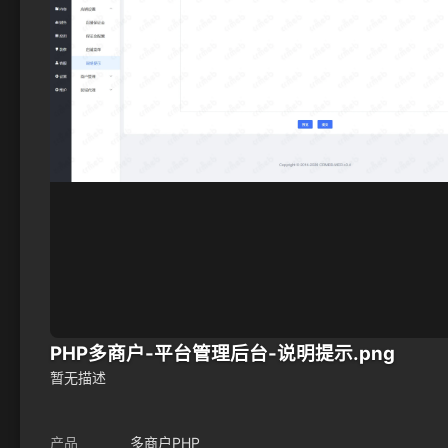
PHP多商户-平台管理后台-说明提示.png
暂无描述
产品
多商户PHP