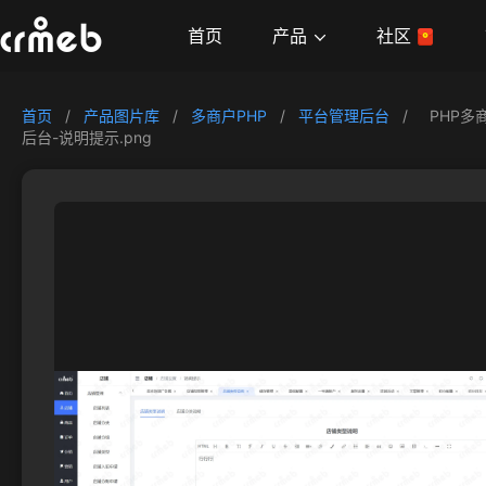
产品
首页
社区
首页
/
产品图片库
/
多商户PHP
/
平台管理后台
/
PHP多
后台-说明提示.png