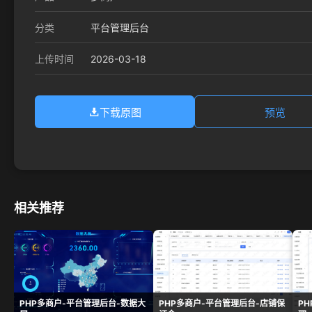
分类
平台管理后台
2026-03-18
上传时间
下载原图
预览
相关推荐
PHP多商户-平台管理后台-数据大
PHP多商户-平台管理后台-店铺保
P