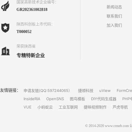
国家高新技术企业编号：
新闻动态
GR202361002818
联系我们
陕西科创板上市代码：
加入我们
T000052
荣获陕西省
专精特新企业
友情链接：
申请友链(QQ:597244065）
捷顺科技
uView
FormCre
InsideRIA
OpenSNS
图鸟模板
DIY代码生成器
PHP
VUE
小蚂蚁云
工业互联网
捷映视频制作
芦虎导航
© 2014-2026 www.crm