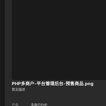
PHP多商户-平台管理后台-预售商品.png
暂无描述
产品
多商户PHP