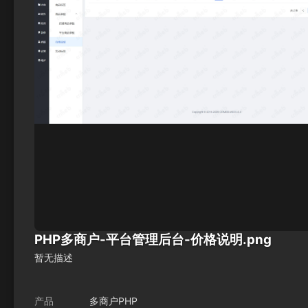
PHP多商户-平台管理后台-价格说明.png
暂无描述
产品
多商户PHP