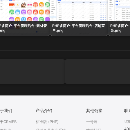
HP多商户-平台管理后台-素材管
PHP多商户-平台管理后台-店铺菜
PHP多商户
png
单.png
员.png
于我们
产品介绍
其他链接
联
于CRMEB
标准版 (PHP)
一号通
咨
40