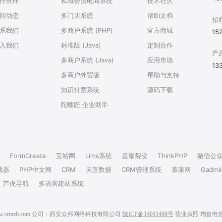
作伙伴
私域会员电商系统
技术社区
闻动态
多门店系统
帮助文档
招
系我们
多商户系统 (PHP)
官方商城
15
入我们
标准版 (Java)
定制合作
产
多商户系统 (Java)
应用市场
13
多商户外贸版
帮助与支持
知识付费系统
源码下载
陀螺匠·企业助手
FormCreate
互站网
Lims系统
星耀裂变
ThinkPHP
微信公
成器
PHP中文网
CRM
天互数据
CRM管理系统
慕课网
Gadmi
芦虎导航
多语言建站系统
6 www.crmeb.com 公司：西安众邦网络科技有限公司
陕ICP备14011498号
营业执照
增值电