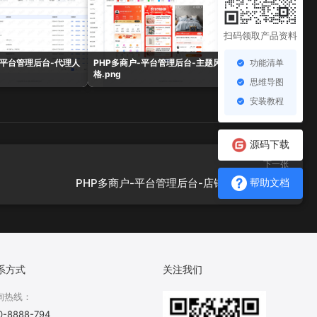
扫码领取产品资料
功能清单
-平台管理后台-代理人
PHP多商户-平台管理后台-主题风
PHP多商户-平台管
格.png
表.png
思维导图
安装教程
源码下载
下一张
PHP多商户-平台管理后台-店铺商品参数.png
帮助文档
系方式
关注我们
询热线：
0-8888-794