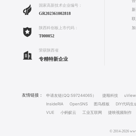
合
国家高新技术企业编号：
新
GR202361002818
联
加
陕西科创板上市代码：
T000052
荣获陕西省
专精特新企业
友情链接：
申请友链(QQ:597244065）
捷顺科技
uView
InsideRIA
OpenSNS
图鸟模板
DIY代码生
VUE
小蚂蚁云
工业互联网
捷映视频制作
© 2014-202