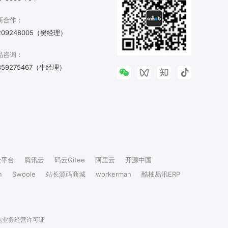
商合作：
209248005（樊经理）
品咨询：
359275467（牛经理）
众平台
腾讯云
码云Gitee
阿里云
开源中国
n
Swoole
站长源码商城
workerman
酷柚易汛ERP
信业务经营许可证