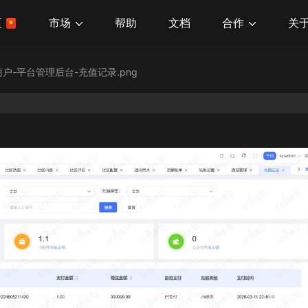
市场
合作
关
区
帮助
文档
商户-平台管理后台-充值记录.png