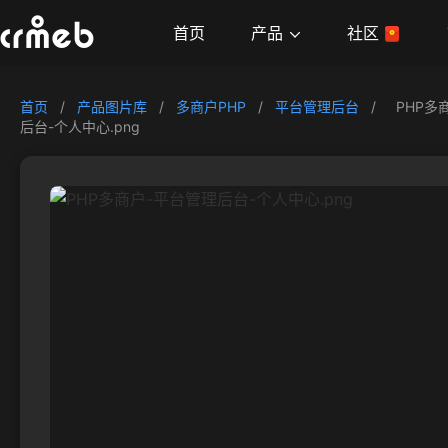
产品
首页
社区
首页
/
产品图片库
/
多商户PHP
/
平台管理后台
/
PHP多
后台-个人中心.png