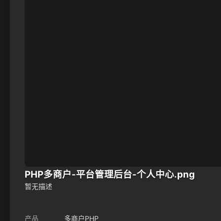
PHP多商户-平台管理后台-个人中心.png
暂无描述
产品
多商户PHP