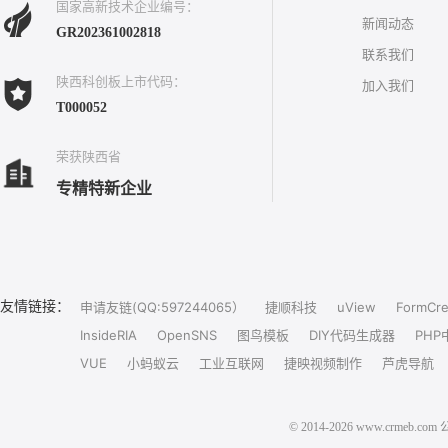
国家高新技术企业编号：
新闻动态
GR202361002818
联系我们
陕西科创板上市代码：
加入我们
T000052
荣获陕西省
专精特新企业
友情链接：
申请友链(QQ:597244065）
捷顺科技
uView
FormCre
InsideRIA
OpenSNS
图鸟模板
DIY代码生成器
PHP
VUE
小蚂蚁云
工业互联网
捷映视频制作
芦虎导航
© 2014-2026 www.crm