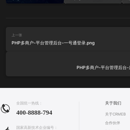
上一张
PHP多商户-平台管理后台-一号通登录.png
PHP多商户-平台管理后台-店
全国统一热线：
关于我们
400-8888-794
关于CRMEB
合作伙伴
国家高新技术企业编号：