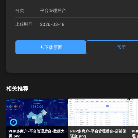
分类
平台管理后台
上传时间
2026-03-18
下载原图
预览
相关推荐
PHP多商户-平台管理后台-数据大
PHP多商户-平台管理后台-店铺保
P
屏.png
证金.png
理.