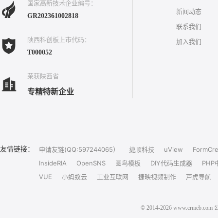
国家高新技术企业编号：
新闻动态
GR202361002818
联系我们
陕西科创板上市代码：
加入我们
T000052
荣获陕西省
专精特新企业
友情链接：
申请友链(QQ:597244065）
捷顺科技
uView
FormCre
InsideRIA
OpenSNS
图鸟模板
DIY代码生成器
PHP
VUE
小蚂蚁云
工业互联网
捷映视频制作
芦虎导航
© 2014-2026 www.crm