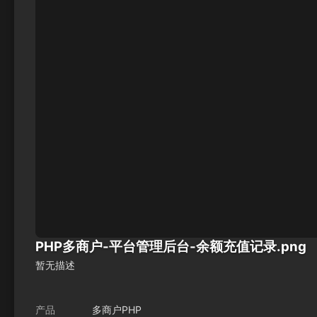
PHP多商户-平台管理后台-余额充值记录.png
暂无描述
产品
多商户PHP