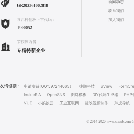
新闻动态
GR202361002818
联系我们
加入我们
陕西科创板上市代码：
T000052
荣获陕西省
专精特新企业
友情链接：
申请友链(QQ:597244065）
捷顺科技
uView
FormCre
InsideRIA
OpenSNS
图鸟模板
DIY代码生成器
PHP
VUE
小蚂蚁云
工业互联网
捷映视频制作
芦虎导航
© 2014-2026 www.crm