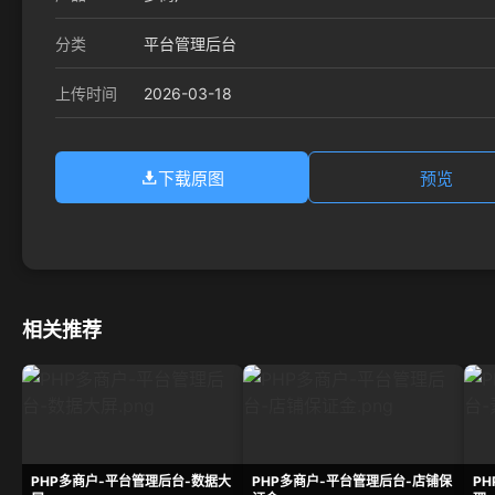
分类
平台管理后台
2026-03-18
上传时间
下载原图
预览
相关推荐
PHP多商户-平台管理后台-数据大
PHP多商户-平台管理后台-店铺保
P