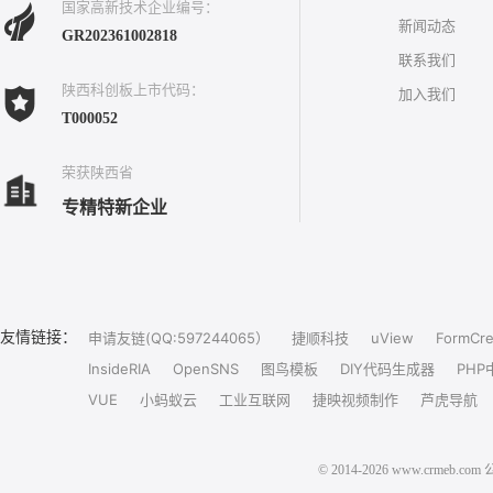
国家高新技术企业编号：
新闻动态
GR202361002818
联系我们
陕西科创板上市代码：
加入我们
T000052
荣获陕西省
专精特新企业
友情链接：
申请友链(QQ:597244065）
捷顺科技
uView
FormCre
InsideRIA
OpenSNS
图鸟模板
DIY代码生成器
PHP
VUE
小蚂蚁云
工业互联网
捷映视频制作
芦虎导航
© 2014-2026 www.crm