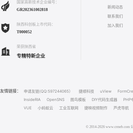
国家高新技术企业编号：
新闻动态
GR202361002818
联系我们
陕西科创板上市代码：
加入我们
T000052
荣获陕西省
专精特新企业
友情链接：
申请友链(QQ:597244065）
捷顺科技
uView
FormCre
InsideRIA
OpenSNS
图鸟模板
DIY代码生成器
PHP
VUE
小蚂蚁云
工业互联网
捷映视频制作
芦虎导航
© 2014-2026 www.crm