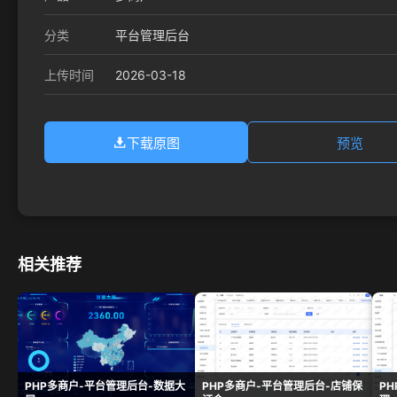
分类
平台管理后台
2026-03-18
上传时间
下载原图
预览
相关推荐
PHP多商户-平台管理后台-数据大
PHP多商户-平台管理后台-店铺保
P