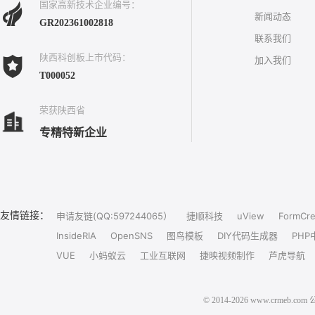
国家高新技术企业编号：
新闻动态
GR202361002818
联系我们
陕西科创板上市代码：
加入我们
T000052
荣获陕西省
专精特新企业
友情链接：
申请友链(QQ:597244065）
捷顺科技
uView
FormCre
InsideRIA
OpenSNS
图鸟模板
DIY代码生成器
PHP
VUE
小蚂蚁云
工业互联网
捷映视频制作
芦虎导航
© 2014-2026 www.crm