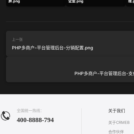
屏.png
证金.png
理.
上一张
PHP多商户-平台管理后台-分销配置.png
PHP多商户-平台管理后台-支付
全国统一热线：
关于我们
400-8888-794
关于CRMEB
合作伙伴