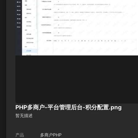
PHP多商户-平台管理后台-积分配置.png
暂无描述
产品
多商户PHP