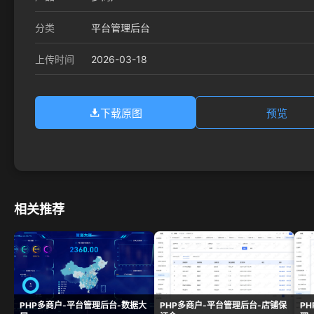
分类
平台管理后台
2026-03-18
上传时间
下载原图
预览
相关推荐
PHP多商户-平台管理后台-数据大
PHP多商户-平台管理后台-店铺保
P