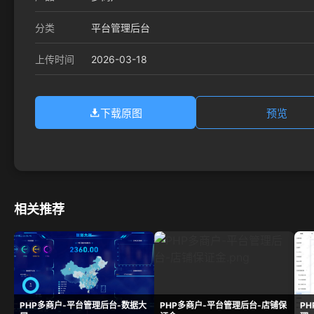
分类
平台管理后台
2026-03-18
上传时间
下载原图
预览
相关推荐
PHP多商户-平台管理后台-数据大
PHP多商户-平台管理后台-店铺保
P