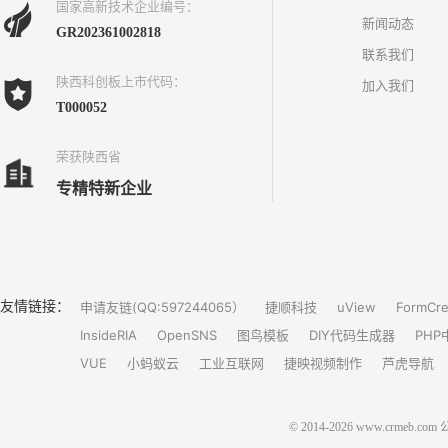
国家高新技术企业编号：
新闻动态
GR202361002818
联系我们
陕西科创板上市代码：
加入我们
T000052
荣获陕西省
专精特新企业
友情链接：
申请友链(QQ:597244065）
捷顺科技
uView
FormCre
InsideRIA
OpenSNS
图鸟模板
DIY代码生成器
PHP
VUE
小蚂蚁云
工业互联网
捷映视频制作
芦虎导航
© 2014-2026 www.crm