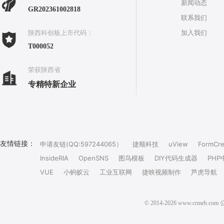
新闻动态
GR202361002818
联系我们
加入我们
陕西科创板上市代码：
T000052
荣获陕西省
专精特新企业
友情链接：
申请友链(QQ:597244065）
捷顺科技
uView
FormCre
InsideRIA
OpenSNS
图鸟模板
DIY代码生成器
PHP
VUE
小蚂蚁云
工业互联网
捷映视频制作
芦虎导航
© 2014-2026 www.crm