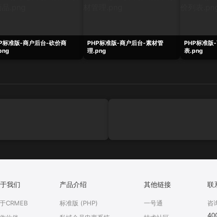
HP标准版-商户后台-砍价商
PHP标准版-商户后台-素材管
PHP标准版
png
理.png
表.png
于我们
产品介绍
其他链接
联
于CRMEB
标准版 (PHP)
一号通
咨
40