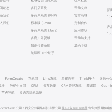
作伙伴
私域会员电商系统
技术社区
闻动态
多门店系统
帮助文档
招
系我们
多商户系统 (PHP)
官方商城
15
入我们
标准版 (Java)
定制合作
产
多商户系统 (Java)
应用市场
13
多商户外贸版
帮助与支持
知识付费系统
源码下载
陀螺匠·企业助手
FormCreate
互站网
Lims系统
星耀裂变
ThinkPHP
微信公
成器
PHP中文网
CRM
天互数据
CRM管理系统
慕课网
Gadmi
芦虎导航
多语言建站系统
6 www.crmeb.com 公司：西安众邦网络科技有限公司
陕ICP备14011498号
营业执照
增值电