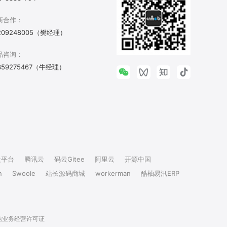
商合作：
209248005（樊经理）
品咨询：
359275467（牛经理）
众平台
腾讯云
码云Gitee
阿里云
开源中国
n
Swoole
站长源码商城
workerman
酷柚易汛ERP
信业务经营许可证