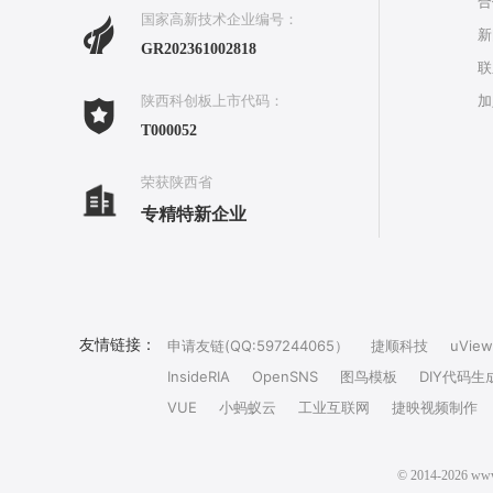
合
国家高新技术企业编号：
新
GR202361002818
联
加
陕西科创板上市代码：
T000052
荣获陕西省
专精特新企业
友情链接：
申请友链(QQ:597244065）
捷顺科技
uView
InsideRIA
OpenSNS
图鸟模板
DIY代码生
VUE
小蚂蚁云
工业互联网
捷映视频制作
© 2014-202