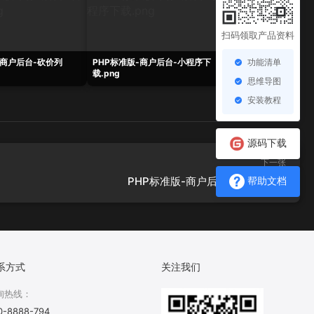
扫码领取产品资料
功能清单
-商户后台-砍价列
PHP标准版-商户后台-小程序下
PHP标准版-商户后
载.png
面.png
思维导图
安装教程
源码下载
下一张
PHP标准版-商户后台-渠道码.png
帮助文档
系方式
关注我们
询热线：
0-8888-794