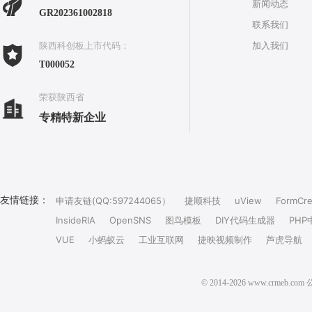
新闻动态
GR202361002818
联系我们
加入我们
陕西科创板上市代码：
T000052
荣获陕西省
专精特新企业
友情链接：
申请友链(QQ:597244065）
捷顺科技
uView
FormCre
InsideRIA
OpenSNS
图鸟模板
DIY代码生成器
PHP
VUE
小蚂蚁云
工业互联网
捷映视频制作
芦虎导航
© 2014-2026 www.crm