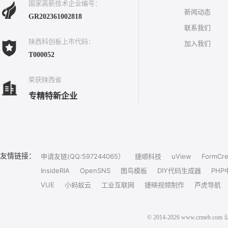
国家高新技术企业编号：
新闻动态
GR202361002818
联系我们
陕西科创板上市代码：
加入我们
T000052
荣获陕西省
专精特新企业
友情链接：
申请友链(QQ:597244065）
捷顺科技
uView
FormCre
InsideRIA
OpenSNS
图鸟模板
DIY代码生成器
PHP
VUE
小蚂蚁云
工业互联网
捷映视频制作
芦虎导航
© 2014-2026 www.crm