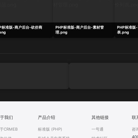
HP标准版-商户后台-砍价商
PHP标准版-商户后台-素材管
PHP标准版
png
理.png
表.png
于我们
产品介绍
其他链接
联
于CRMEB
标准版 (PHP)
一号通
咨
40