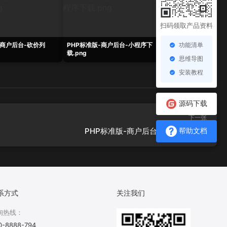
扫码领取产品资料
功能清单
-商户后台-砍价列
PHP标准版-商户后台-小程序下
PHP标准版-商户后
载.png
面.png
思维导图
安装教程
源码下载
下一张
PHP标准版-商户后台-用户等级.png
帮助文档
系方式
关注我们
询热线：
0-8888-794