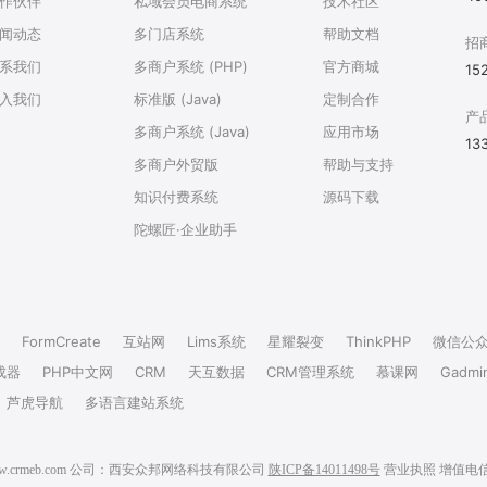
作伙伴
私域会员电商系统
技术社区
闻动态
多门店系统
帮助文档
招
系我们
多商户系统 (PHP)
官方商城
15
入我们
标准版 (Java)
定制合作
产
多商户系统 (Java)
应用市场
13
多商户外贸版
帮助与支持
知识付费系统
源码下载
陀螺匠·企业助手
FormCreate
互站网
Lims系统
星耀裂变
ThinkPHP
微信公
成器
PHP中文网
CRM
天互数据
CRM管理系统
慕课网
Gadmi
芦虎导航
多语言建站系统
6 www.crmeb.com 公司：西安众邦网络科技有限公司
陕ICP备14011498号
营业执照
增值电