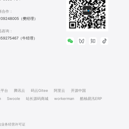
商合作：
209248005（樊经理）
品咨询：
359275467（牛经理）
众平台
腾讯云
码云Gitee
阿里云
开源中国
n
Swoole
站长源码商城
workerman
酷柚易汛ERP
信业务经营许可证