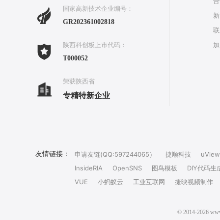
合
国家高新技术企业编号：
新
GR202361002818
联
加
陕西科创板上市代码：
T000052
荣获陕西省
专精特新企业
友情链接：
申请友链(QQ:597244065）
捷顺科技
uView
InsideRIA
OpenSNS
图鸟模板
DIY代码生
VUE
小蚂蚁云
工业互联网
捷映视频制作
© 2014-202