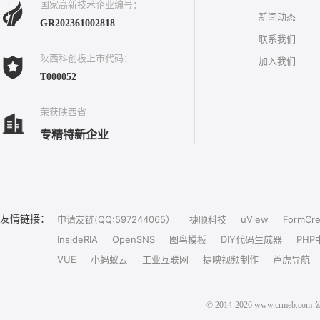
国家高新技术企业编号：
新闻动态
GR202361002818
联系我们
陕西科创板上市代码：
加入我们
T000052
荣获陕西省
专精特新企业
友情链接：
申请友链(QQ:597244065）
捷顺科技
uView
FormCre
InsideRIA
OpenSNS
图鸟模板
DIY代码生成器
PHP
VUE
小蚂蚁云
工业互联网
捷映视频制作
芦虎导航
© 2014-2026 www.crm