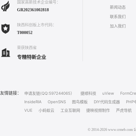
国家高新技术企业编号：
新闻动态
GR202361002818
联系我们
陕西科创板上市代码：
加入我们
T000052
荣获陕西省
专精特新企业
友情链接：
申请友链(QQ:597244065）
捷顺科技
uView
FormCre
InsideRIA
OpenSNS
图鸟模板
DIY代码生成器
PHP
VUE
小蚂蚁云
工业互联网
捷映视频制作
芦虎导航
© 2014-2026 www.crm