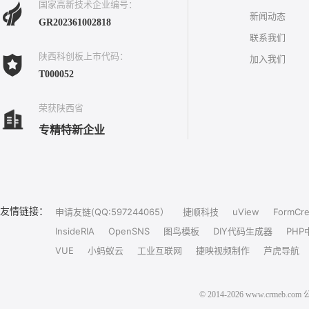
国家高新技术企业编号：
新闻动态
GR202361002818
联系我们
陕西科创板上市代码：
加入我们
T000052
荣获陕西省
专精特新企业
友情链接：
申请友链(QQ:597244065）
捷顺科技
uView
FormCre
InsideRIA
OpenSNS
图鸟模板
DIY代码生成器
PHP
VUE
小蚂蚁云
工业互联网
捷映视频制作
芦虎导航
© 2014-2026 www.crm