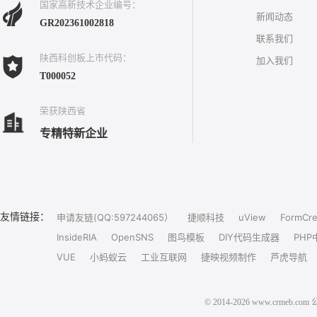
国家高新技术企业编号：
新闻动态
GR202361002818
联系我们
陕西科创板上市代码：
加入我们
T000052
荣获陕西省
专精特新企业
友情链接：
申请友链(QQ:597244065）
捷顺科技
uView
FormCre
InsideRIA
OpenSNS
图鸟模板
DIY代码生成器
PHP
VUE
小蚂蚁云
工业互联网
捷映视频制作
芦虎导航
© 2014-2026 www.crm