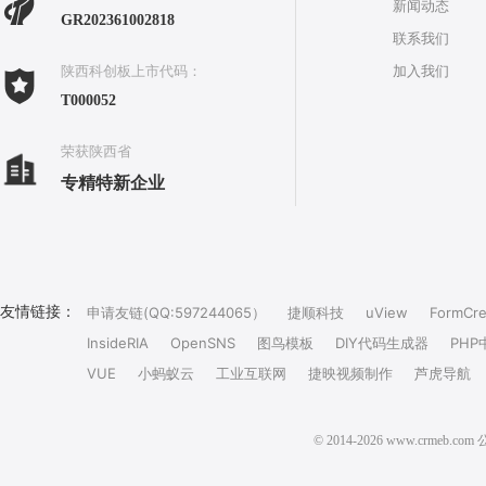
新闻动态
GR202361002818
联系我们
加入我们
陕西科创板上市代码：
T000052
荣获陕西省
专精特新企业
友情链接：
申请友链(QQ:597244065）
捷顺科技
uView
FormCre
InsideRIA
OpenSNS
图鸟模板
DIY代码生成器
PHP
VUE
小蚂蚁云
工业互联网
捷映视频制作
芦虎导航
© 2014-2026 www.crm