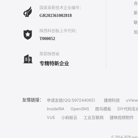
合
国家高新技术企业编号：
新
GR202361002818
联
陕西科创板上市代码：
加
T000052
荣获陕西省
专精特新企业
友情链接：
申请友链(QQ:597244065）
捷顺科技
uView
InsideRIA
OpenSNS
图鸟模板
DIY代码生
VUE
小蚂蚁云
工业互联网
捷映视频制作
© 2014-202