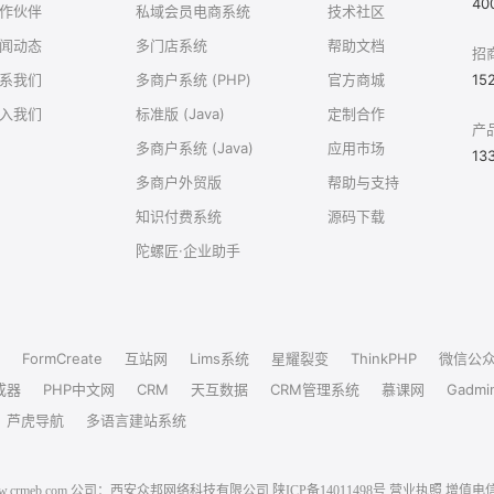
40
作伙伴
私域会员电商系统
技术社区
闻动态
多门店系统
帮助文档
招
系我们
多商户系统 (PHP)
官方商城
15
入我们
标准版 (Java)
定制合作
产
多商户系统 (Java)
应用市场
13
多商户外贸版
帮助与支持
知识付费系统
源码下载
陀螺匠·企业助手
FormCreate
互站网
Lims系统
星耀裂变
ThinkPHP
微信公
成器
PHP中文网
CRM
天互数据
CRM管理系统
慕课网
Gadmi
芦虎导航
多语言建站系统
6 www.crmeb.com 公司：西安众邦网络科技有限公司
陕ICP备14011498号
营业执照
增值电