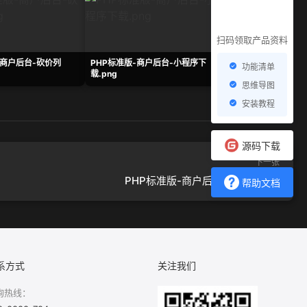
扫码领取产品资料
-商户后台-砍价列
PHP标准版-商户后台-小程序下
PHP标准版-商户后
功能清单
载.png
面.png
思维导图
安装教程
源码下载
下一张
PHP标准版-商户后台-新人礼.png
帮助文档
系方式
关注我们
询热线：