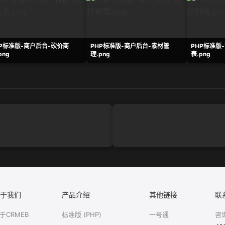
HP标准版-商户后台-砍价商
PHP标准版-商户后台-素材管
PHP标准版
png
理.png
表.png
于我们
产品介绍
其他链接
联
于CRMEB
标准版 (PHP)
一号通
咨