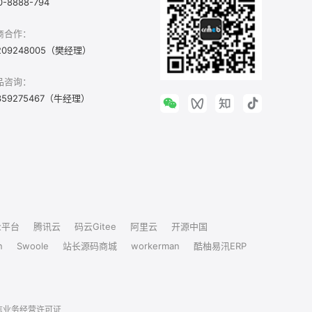
0-8888-794
商合作：
209248005（樊经理）
品咨询：
359275467（牛经理）
众平台
腾讯云
码云Gitee
阿里云
开源中国
n
Swoole
站长源码商城
workerman
酷柚易汛ERP
信业务经营许可证