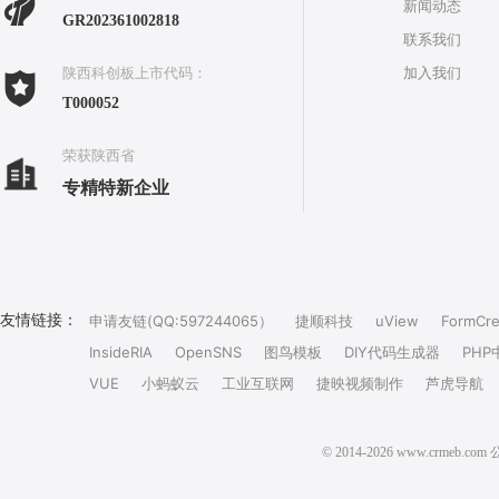
新闻动态
GR202361002818
联系我们
加入我们
陕西科创板上市代码：
T000052
荣获陕西省
专精特新企业
友情链接：
申请友链(QQ:597244065）
捷顺科技
uView
FormCre
InsideRIA
OpenSNS
图鸟模板
DIY代码生成器
PHP
VUE
小蚂蚁云
工业互联网
捷映视频制作
芦虎导航
© 2014-2026 www.crm