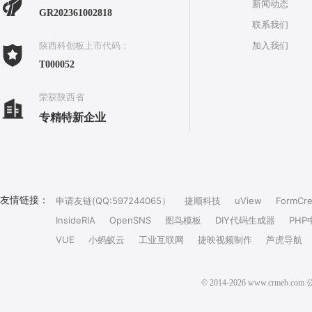
新闻动态
GR202361002818
联系我们
加入我们
陕西科创板上市代码：
T000052
荣获陕西省
专精特新企业
友情链接：
申请友链(QQ:597244065）
捷顺科技
uView
FormCre
InsideRIA
OpenSNS
图鸟模板
DIY代码生成器
PHP
VUE
小蚂蚁云
工业互联网
捷映视频制作
芦虎导航
© 2014-2026 www.crm