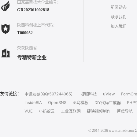
国家高新技术企业编号：
新闻动态
GR202361002818
联系我们
陕西科创板上市代码：
加入我们
T000052
荣获陕西省
专精特新企业
友情链接：
申请友链(QQ:597244065）
捷顺科技
uView
FormCre
InsideRIA
OpenSNS
图鸟模板
DIY代码生成器
PHP
VUE
小蚂蚁云
工业互联网
捷映视频制作
芦虎导航
© 2014-2026 www.crm