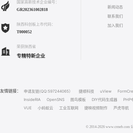
国家高新技术企业编号：
新闻动态
GR202361002818
联系我们
陕西科创板上市代码：
加入我们
T000052
荣获陕西省
专精特新企业
友情链接：
申请友链(QQ:597244065）
捷顺科技
uView
FormCre
InsideRIA
OpenSNS
图鸟模板
DIY代码生成器
PHP
VUE
小蚂蚁云
工业互联网
捷映视频制作
芦虎导航
© 2014-2026 www.crm