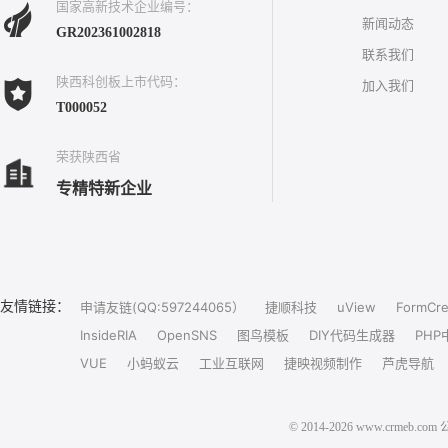
国家高新技术企业编号：
新闻动态
GR202361002818
联系我们
陕西科创板上市代码：
加入我们
T000052
荣获陕西省
专精特新企业
友情链接：
申请友链(QQ:597244065）
捷顺科技
uView
FormCre
InsideRIA
OpenSNS
图鸟模板
DIY代码生成器
PHP
VUE
小蚂蚁云
工业互联网
捷映视频制作
芦虎导航
© 2014-2026 www.crm