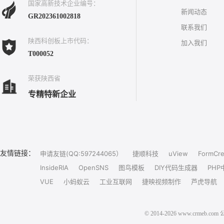
国家高新技术企业编号：
新闻动态
GR202361002818
联系我们
陕西科创板上市代码：
加入我们
T000052
荣获陕西省
专精特新企业
友情链接：
申请友链(QQ:597244065）
捷顺科技
uView
FormCre
InsideRIA
OpenSNS
图鸟模板
DIY代码生成器
PHP
VUE
小蚂蚁云
工业互联网
捷映视频制作
芦虎导航
© 2014-2026 www.crm