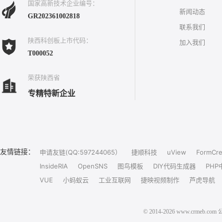
国家高新技术企业编号：
新闻动态
GR202361002818
联系我们
陕西科创板上市代码：
加入我们
T000052
荣获陕西省
专精特新企业
友情链接：
申请友链(QQ:597244065）
捷顺科技
uView
FormCre
InsideRIA
OpenSNS
图鸟模板
DIY代码生成器
PHP
VUE
小蚂蚁云
工业互联网
捷映视频制作
芦虎导航
© 2014-2026 www.crm