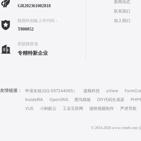
新闻动态
GR202361002818
联系我们
加入我们
陕西科创板上市代码：
T000052
荣获陕西省
专精特新企业
友情链接：
申请友链(QQ:597244065）
捷顺科技
uView
FormCre
InsideRIA
OpenSNS
图鸟模板
DIY代码生成器
PHP
VUE
小蚂蚁云
工业互联网
捷映视频制作
芦虎导航
© 2014-2026 www.crm