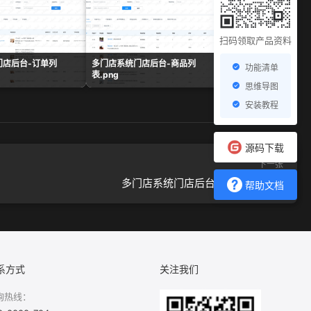
扫码领取产品资料
门店后台-订单列
多门店系统门店后台-商品列
多门店系统门店后台-
功能清单
表.png
单.png
思维导图
安装教程
源码下载
下一张
多门店系统门店后台-服务业及.png
帮助文档
系方式
关注我们
询热线：