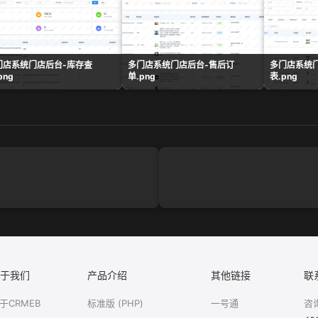
门店系统门店后台-库存查
多门店系统门店后台-售后订
多门店系统
png
单.png
表.png
于我们
产品介绍
其他链接
联
于CRMEB
标准版 (PHP)
一号通
咨