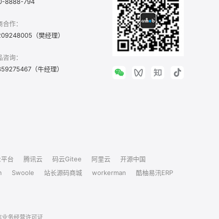
0-8888-794
商合作：
209248005（樊经理）
品咨询：
359275467（牛经理）
众平台
腾讯云
码云Gitee
阿里云
开源中国
n
Swoole
站长源码商城
workerman
酷柚易汛ERP
信业务经营许可证