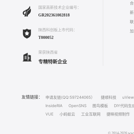
合
国家高新技术企业编号：
新
GR202361002818
联
陕西科创板上市代码：
加
T000052
荣获陕西省
专精特新企业
友情链接：
申请友链(QQ:597244065）
捷顺科技
uView
InsideRIA
OpenSNS
图鸟模板
DIY代码生
VUE
小蚂蚁云
工业互联网
捷映视频制作
© 2014-202