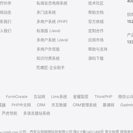
40
作伙伴
私域会员电商系统
技术社区
闻动态
多门店系统
帮助文档
招
系我们
多商户系统 (PHP)
官方商城
15
入我们
标准版 (Java)
定制合作
产
多商户系统 (Java)
应用市场
13
多商户外贸版
帮助与支持
知识付费系统
源码下载
陀螺匠·企业助手
FormCreate
互站网
Lims系统
星耀裂变
ThinkPHP
微信公
成器
PHP中文网
CRM
天互数据
CRM管理系统
慕课网
Gadmi
芦虎导航
多语言建站系统
6 www.crmeb.com 公司：西安众邦网络科技有限公司
陕ICP备14011498号
营业执照
增值电