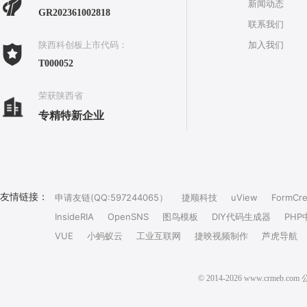
新闻动态
GR202361002818
联系我们
加入我们
陕西科创板上市代码：
T000052
荣获陕西省
专精特新企业
友情链接：
申请友链(QQ:597244065）
捷顺科技
uView
FormCre
InsideRIA
OpenSNS
图鸟模板
DIY代码生成器
PHP
VUE
小蚂蚁云
工业互联网
捷映视频制作
芦虎导航
© 2014-2026 www.crm