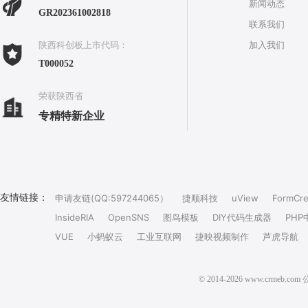
新闻动态
GR202361002818
联系我们
加入我们
陕西科创板上市代码：
T000052
荣获陕西省
专精特新企业
友情链接：
申请友链(QQ:597244065）
捷顺科技
uView
FormCre
InsideRIA
OpenSNS
图鸟模板
DIY代码生成器
PHP
VUE
小蚂蚁云
工业互联网
捷映视频制作
芦虎导航
© 2014-2026 www.crm