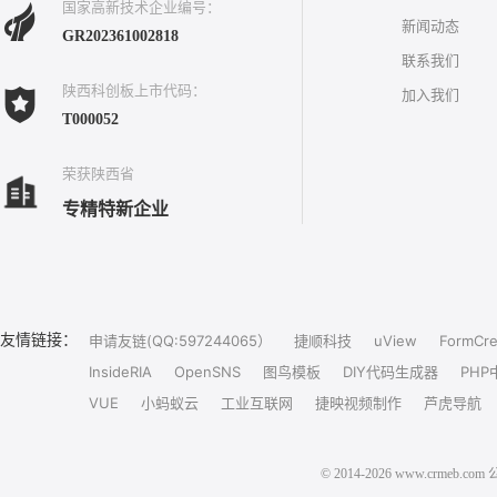
国家高新技术企业编号：
新闻动态
GR202361002818
联系我们
陕西科创板上市代码：
加入我们
T000052
荣获陕西省
专精特新企业
友情链接：
申请友链(QQ:597244065）
捷顺科技
uView
FormCre
InsideRIA
OpenSNS
图鸟模板
DIY代码生成器
PHP
VUE
小蚂蚁云
工业互联网
捷映视频制作
芦虎导航
© 2014-2026 www.crm