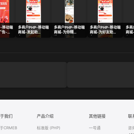
P-移动端
多商户PHP-移动端
多商户PHP-移动端
多商户PHP-移动端
多商
广告-样
商城-发起助
商城-为你精
商城-为好友助
商城
力.png
选.png
力.png
心.p
于我们
产品介绍
其他链接
联
于CRMEB
标准版 (PHP)
一号通
咨