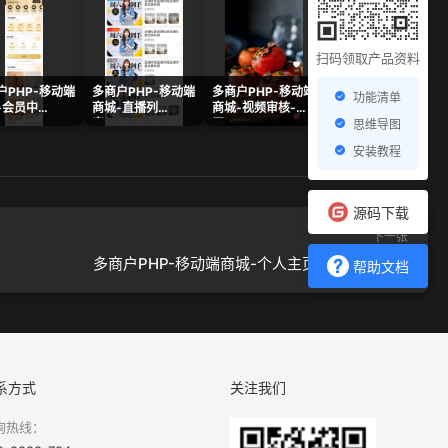
扫码领取产品资料
户PHP-移动端
多商户PHP-移动端
多商户PHP-移动端
多商户PHP-移动端
功能清单
-会员中
商城-直播列
商城-视频审核-
商城-店铺街(显示
ng
表.png
原.png
距离) 样式1-2.png
思维导图
安装教程
源码下载
下一张
多商户PHP-移动端商城-个人主页—单状态.png
帮助文档
系方式
关注我们
询热线：