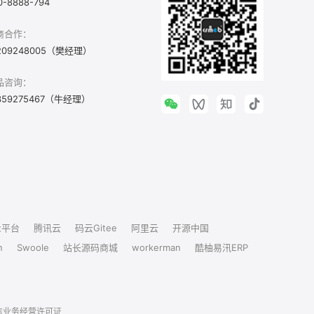
0-8888-794
商合作：
209248005（樊经理）
品咨询：
359275467（牛经理）
众平台
腾讯云
码云Gitee
阿里云
开源中国
n
Swoole
站长源码商城
workerman
酷柚易汛ERP
信业务经营许可证