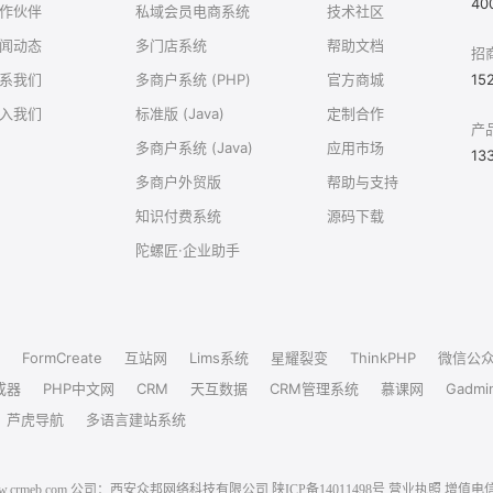
40
作伙伴
私域会员电商系统
技术社区
闻动态
多门店系统
帮助文档
招
系我们
多商户系统 (PHP)
官方商城
15
入我们
标准版 (Java)
定制合作
产
多商户系统 (Java)
应用市场
13
多商户外贸版
帮助与支持
知识付费系统
源码下载
陀螺匠·企业助手
FormCreate
互站网
Lims系统
星耀裂变
ThinkPHP
微信公
成器
PHP中文网
CRM
天互数据
CRM管理系统
慕课网
Gadmi
芦虎导航
多语言建站系统
6 www.crmeb.com 公司：西安众邦网络科技有限公司
陕ICP备14011498号
营业执照
增值电