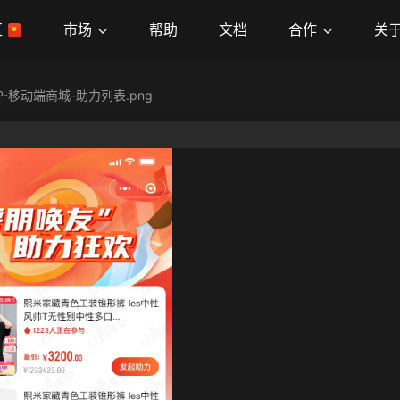
市场
合作
关
区
帮助
文档
P-移动端商城-助力列表.png