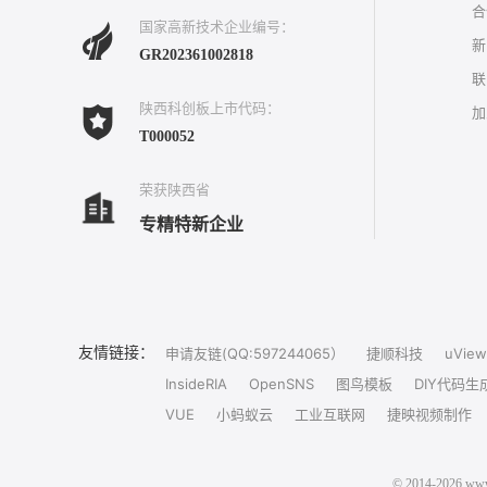
合
国家高新技术企业编号：
新
GR202361002818
联
陕西科创板上市代码：
加
T000052
荣获陕西省
专精特新企业
友情链接：
申请友链(QQ:597244065）
捷顺科技
uView
InsideRIA
OpenSNS
图鸟模板
DIY代码生
VUE
小蚂蚁云
工业互联网
捷映视频制作
© 2014-202