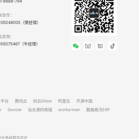
0-8888-794
商合作：
209248005（樊经理）
品咨询：
359275467（牛经理）
众平台
腾讯云
码云Gitee
阿里云
开源中国
n
Swoole
站长源码商城
workerman
酷柚易汛ERP
信业务经营许可证