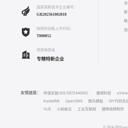
合
国家高新技术企业编号：
新
GR202361002818
联
陕西科创板上市代码：
加
T000052
荣获陕西省
专精特新企业
友情链接：
申请友链(QQ:597244065）
捷顺科技
uView
InsideRIA
OpenSNS
图鸟模板
DIY代码生
VUE
小蚂蚁云
工业互联网
捷映视频制作
© 2014-202