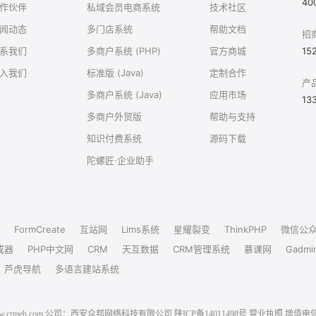
40
作伙伴
私域会员电商系统
技术社区
闻动态
多门店系统
帮助文档
招
系我们
多商户系统 (PHP)
官方商城
15
入我们
标准版 (Java)
定制合作
产
多商户系统 (Java)
应用市场
13
多商户外贸版
帮助与支持
知识付费系统
源码下载
陀螺匠·企业助手
FormCreate
互站网
Lims系统
星耀裂变
ThinkPHP
微信公
成器
PHP中文网
CRM
天互数据
CRM管理系统
慕课网
Gadmi
芦虎导航
多语言建站系统
6 www.crmeb.com 公司：西安众邦网络科技有限公司
陕ICP备14011498号
营业执照
增值电