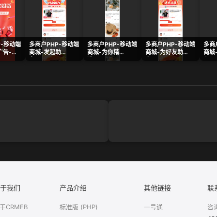
P-移动端
多商户PHP-移动端
多商户PHP-移动端
多商户PHP-移动端
多商
广告-样
商城-发起助
商城-为你精
商城-为好友助
商城
力.png
选.png
力.png
心.p
于我们
产品介绍
其他链接
联
于CRMEB
标准版 (PHP)
一号通
咨