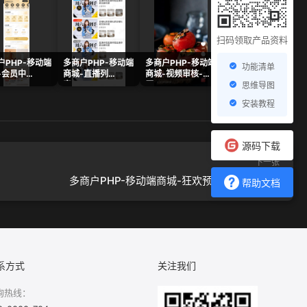
扫码领取产品资料
户PHP-移动端
多商户PHP-移动端
多商户PHP-移动端
多商户PHP-移动端
功能清单
-会员中
商城-直播列
商城-视频审核-
商城-店铺街(显示
ng
表.png
原.png
距离) 样式1-2.png
思维导图
安装教程
源码下载
下一张
多商户PHP-移动端商城-狂欢预售-未开始.png
帮助文档
系方式
关注我们
询热线：