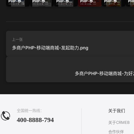
PHP-移动
PHP-移动
PHP-移动
PHP-移动
PHP-移动
PH
端商城-报
端商城-种
端商城-店
端商城-开
端商城-发
端
名活动列
草社区-发
铺首页-
屏广告-样
起助力.png
好
表.png
现.png
横.png
式-原.png
力.
上一张
多商户PHP-移动端商城-发起助力.png
多商户PHP-移动端商城-为好友
全国统一热线：
关于我们
400-8888-794
关于CRMEB
合作伙伴