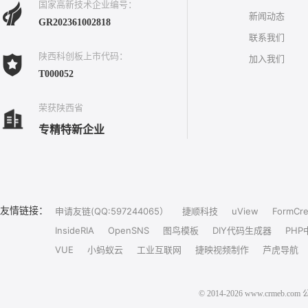
国家高新技术企业编号：
新闻动态
GR202361002818
联系我们
陕西科创板上市代码：
加入我们
T000052
荣获陕西省
专精特新企业
友情链接：
申请友链(QQ:597244065）
捷顺科技
uView
FormCre
InsideRIA
OpenSNS
图鸟模板
DIY代码生成器
PHP
VUE
小蚂蚁云
工业互联网
捷映视频制作
芦虎导航
© 2014-2026 www.crm