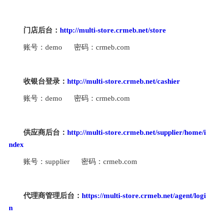
门店后台：
http://multi-store.crmeb.net/store
账号：demo      密码：crmeb.com
收银台登录：
http://multi-store.crmeb.net/cashier
账号：demo      密码：crmeb.com
供应商后台：
http://multi-store.crmeb.net/supplier/home/i
ndex
账号：supplier      密码：crmeb.com
代理商管理后台：
https://multi-store.crmeb.net/agent/logi
n