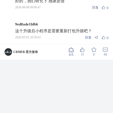
好的，我们研究下 感谢反馈
回复
2026-06-08 09:09:47
0
9ed0ade1bfb6
这个升级后小程序是需要重新打包升级吧？
回复
2026-05-01 20:50:43
0
王建春15189177266
CRMEB-官方发布
肯定要的
13
0
64
首页
回复
2026-05-04 09:57:06
1
return;
回复
王建春15189177266
嗯
回复
2026-05-07 09:14:47
0
tsengfs
客户归属门店问题，比如，A镇的门店推荐A镇的B