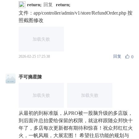
return;
回复
return;
文件：app/controller/admin/v1/store/RefundOrder.php 按
照截图修改
加载失败
回复
2026-02-25 17:25:38
0
手可摘星陳
加载失败
加载失败
从最初的到标准版，从PRO被一股脑升级的多店版，
到后面许总抬爱给保留的权限，就这样跟随众邦快十
年了，多店每次更新都有期待和惊喜！祝众邦红红火
火，一帆风顺，大展宏图！ 希望往后功能的规划与