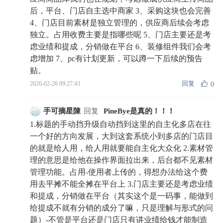
后，平台、门店自主选中商家 3、采购这块也会完善
4、门店目前素材是独立管理的，供应商后续会考虑
独立。占用收费主要是指哪些呢 5、门店主要还是考
虑业绩和提成，分销做在平台 6、装修组件我们会考
虑增加 7、pc有计划更新，可以蹲一下后续的预告
贴。
回复
2026-02-26 09:27:43
0
手可摘星陳
回复
PineBye是真的！！！
1.标题的手动挡升级自动挡到这里的自主化多店在往
一个好的方向发展，大到这套系统小到多店的门店目
的就是给人用，给人用就要能自主化大众化 2.素材管
理的意思是给他在操作界面拉出来，后台都不见素材
管理功能。占用-使用者上传的，得想办法给这个费
用去平摊不能全摊在平台上 3.门店主要还是考虑业绩
和提成，分销做在平台（其实这个是一码事，能做到
给提成不就有分销的成分了嘛，只是理解与形式的问
题）-不管是平台还是门店只有讲业绩给钱才能制造