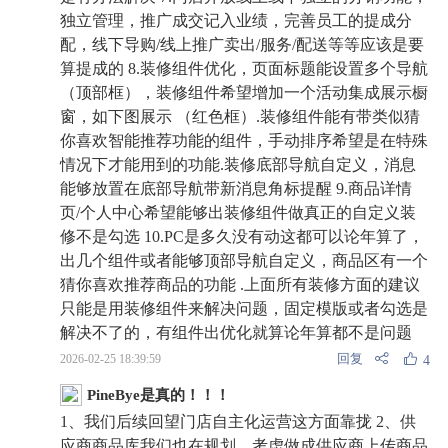
独立管理，推广成交记入业绩，完善员工的提成分
配，线下导购/线上推广卖出/服务/配送等等应该是要
算提成的 8.装修组件优化，页面标题能设置多个导航
（顶部框），装修组件希望增加一个活动集成展示橱
窗，如下图展示 （红色框）.装修组件能有带类似猜
你喜欢智能推荐功能的组件，手动排序希望是在特殊
情况下才能用到的功能.装修底部导航自定义，消息
能够放置在底部导航带新消息角标提醒 9.商品详情
页/个人中心希望能够出装修组件做真正的自定义装
修不是勾选 10.PC是多久没有动这都可以论年算了，
出几个组件或者能够顶部导航自定义，商品区有一个
猜你喜欢推荐商品的功能 .上面所有装修方面的建议
只能是用装修组件来解决问题，固定模版或者勾选是
解决不了的，有组件出优化就算论年算都不是问题
回复
2026-02-25 18:39:59
4
PineBye是真的！！！
1、我们后续回望门店自主化运营这方面靠拢 2、供
应商商品库我们也在规划，考虑做成供应商上传商品