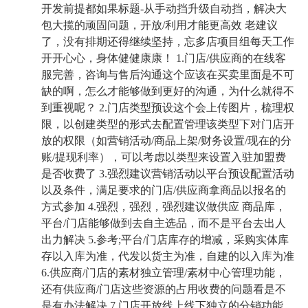
开发前提都如果标题-从手动挡升级自动挡，解决大
包大揽的顽固问题，开放/利用才能更高效 老建议
了，没有排期还得继续坚持，忘多店项目组每天工作
开开心心，身体健健康康！ 1.门店/供应商的在线客
服完善，咨询与售后沟通这个应该在买卖里面是不可
缺的啊，怎么才能够做到更好的沟通，为什么就得不
到重视呢？ 2.门店类型预设这个会上传图片，梳理权
限，以创建类型的形式去配置管理该类型下对门店开
放的权限（如营销活动/商品上架/财务设置/现在的分
账/提现利率），可以考虑以类型来设置入驻加盟费
是否收费了 3.强烈建议营销活动以平台预设配置活动
以及条件，满足要求的门店/供应商拿商品以报名的
方式参加 4.强烈，强烈，强烈建议做供应 商品库，
平台/门店能够做到去自主选品，而不是平台去出人
出力解决 5.参考;平台/门店库存的增减，采购实体库
存以入库为准，代发以货主为准，自建的以入库为准
6.供应商/门店的素材独立管理/素材中心管理功能，
还有供应商/门店这些资源的占用收费的问题看是不
是有办法解决 7.门店开放线上线下独立的分销功能，