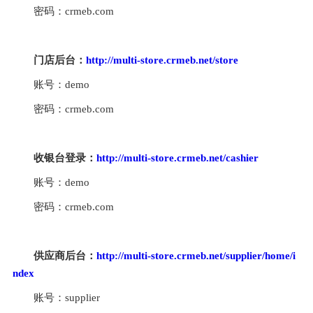
密码：crmeb.com
门店后台：
http://multi-store.crmeb.net/store
账号：demo
密码：crmeb.com
收银台登录：
http://multi-store.crmeb.net/cashier
账号：demo
密码：crmeb.com
供应商后台：
http://multi-store.crmeb.net/supplier/home/i
ndex
账号：supplier