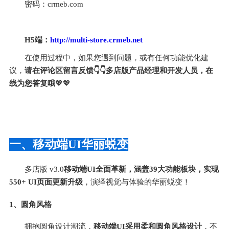
密码：crmeb.com
H5端：
http://multi-store.crmeb.net
在使用过程中，如果您遇到问题，或有任何功能优化建
议，
请在评论区留言反馈👇👇多店版产品经理和开发人员，在
线为您答复哦
💖💖
一、移动端UI华丽蜕变
多店版 v3.0
移动端UI全面革新，涵盖39大功能板块，实现
550+ UI页面更新升级
，演绎视觉与体验的华丽蜕变！
1、圆角风格
拥抱圆角设计潮流，
移动端UI采用柔和圆角风格设计
，不