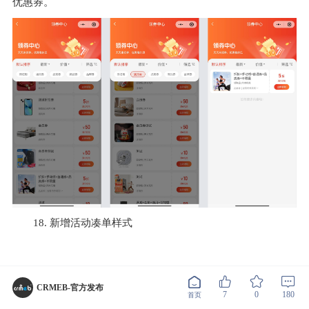
优惠券。
18. 新增活动凑单样式
三、DIY再升级，创想无界限
CRMEB-官方发布
7
0
180
首页