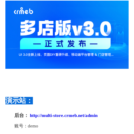
演示站：
后台： 
http://multi-store.crmeb.net/admin
账号：demo