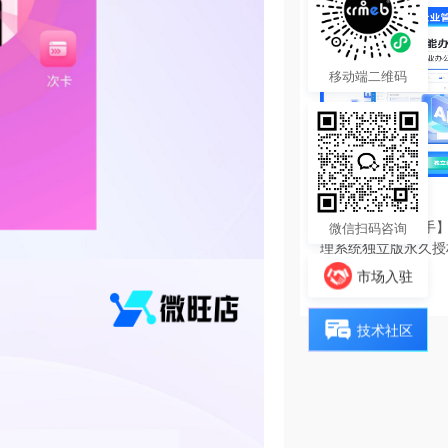
移动端二维码
6980.00
¥
【陀螺匠·企业助手】
微信扫码咨询
理系统独立版永久授
热度 23
市场入驻
技术社区