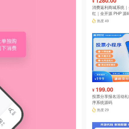
1280.00
¥
消费返利商城系统｜
红｜全开源 PHP 源
热度 49
199.00
¥
投票分享报名活动礼
序系统源码
热度 29