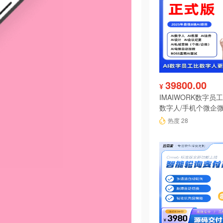
39800.00
¥
IMAIWORK数字员工d
数字人/手机个微企微
陪练/电销/客服/法
热度 28