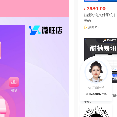
3980.00
¥
智能轮询支付系统｜
源码
热度 26
4680.00
咨询热线
¥
400-8888-794
酷柚易汛ERP供应
系统
热度 25