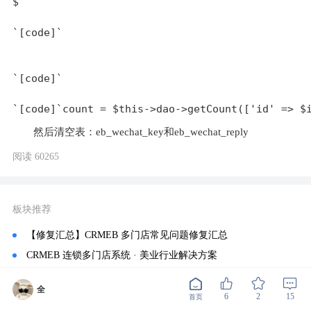
$

`[code]`

`[code]`

然后清空表：eb_wechat_key和eb_wechat_reply
阅读 60265
板块推荐
【修复汇总】CRMEB 多门店常见问题修复汇总
CRMEB 连锁多门店系统 · 美业行业解决方案
CRMEB多店版 v3.1公测版发布！焕新·创领未来✨️✨️
全
CRMEB 多店版v3.1正式发布！新版本上线啦👏👏
6
2
15
首页