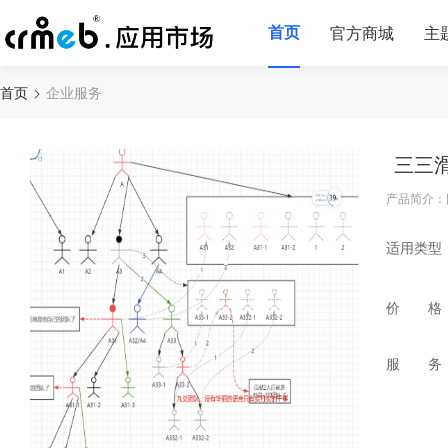
首页
官方商城
主
首页
企业服务
三三
产品简介：
适用类型
价 格
服 务