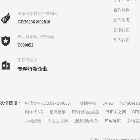
合作伙伴
国家高新技术企业编号：
新闻动态
GR202361002818
联系我们
陕西科创板上市代码：
加入我们
T000052
荣获陕西省
专精特新企业
申请友链(QQ:597244065）
捷顺科技
uView
FormCreat
友情链接：
OpenSNS
图鸟模板
DIY代码生成器
PHP中文网
CR
小蚂蚁云
工业互联网
捷映视频制作
芦虎导航
多语言