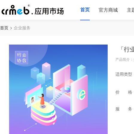
首页
官方商城
主
首页
企业服务
「行
产品简介：
适用类型
价 格
服 务